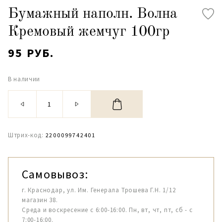
Бумажный наполн. Волна
Кремовый жемчуг 100гр
95 РУБ.
В наличии
Штрих-код:
2200099742401
Самовывоз:
г. Краснодар, ул. Им. Генерала Трошева Г.Н. 1/12
магазин 38.
Среда и воскресение с 6:00-16:00. Пн, вт, чт, пт, сб - с
7:00-16:00.