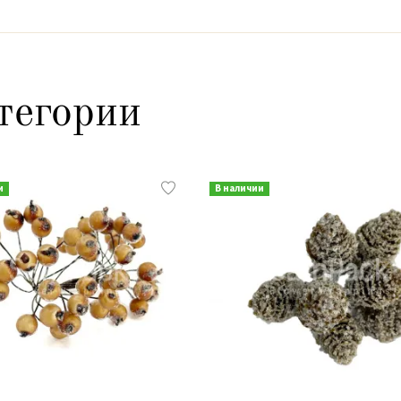
тегории
и
В наличии