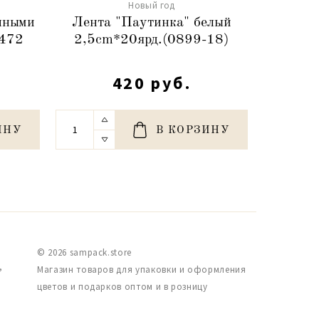
Новый год
енными
Лента "Паутинка" белый
Ветка 
4472
2,5cm*20ярд.(0899-18)
шишка
420 руб.
ИНУ
В КОРЗИНУ
© 2026 sampack.store
,
Магазин товаров для упаковки и оформления
цветов и подарков оптом и в розницу