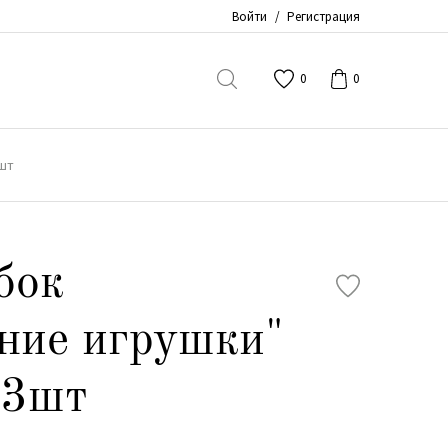
Войти
/
Регистрация
0
0
3шт
бок
ние игрушки"
 3шт