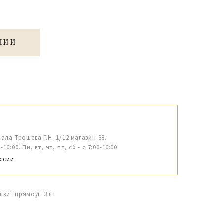
ЧИИ
рала Трошева Г.Н. 1/12 магазин 38.
6:00. Пн, вт, чт, пт, сб - с 7:00-16:00.
ссии.
шки" прямоуг. 3шт