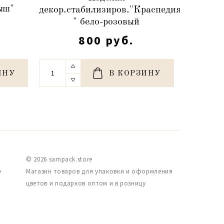
ыш"
Сухоцве
декор.стабилизиров."Краспедия
)
80-10
" бело-розовый
800 руб.
ИНУ
В КОРЗИНУ
© 2026 sampack.store
,
Магазин товаров для упаковки и оформления
цветов и подарков оптом и в розницу