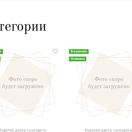
тегории
и
В наличии
Новинка
Изделия декор.сухоцветы
Изделия декор.сухоцвет