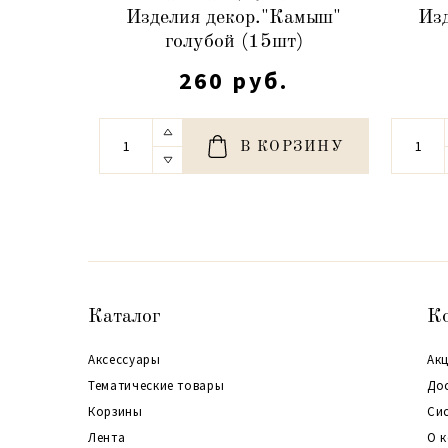
Изделия декор."Камыш"
Из
голубой (15шт)
260 руб.
В КОРЗИНУ
Каталог
К
Аксессуары
Акц
Тематические товары
До
Корзины
Си
Лента
О 