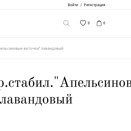
Войти
/
Регистрация
0
0
пельсиновые веточки" лавандовый
р.стабил."Апельсино
 лавандовый