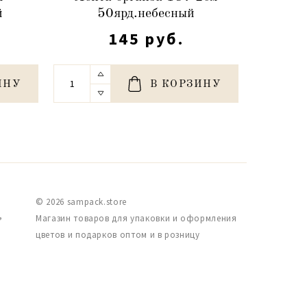
й
50ярд.небесный
не
145 руб.
ИНУ
В КОРЗИНУ
© 2026 sampack.store
,
Магазин товаров для упаковки и оформления
цветов и подарков оптом и в розницу