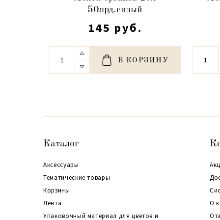
50ярд.сизый
145 руб.
В КОРЗИНУ
Каталог
К
Аксессуары
Акц
Тематические товары
До
Корзины
Си
Лента
О 
Упаковочный материал для цветов и
От