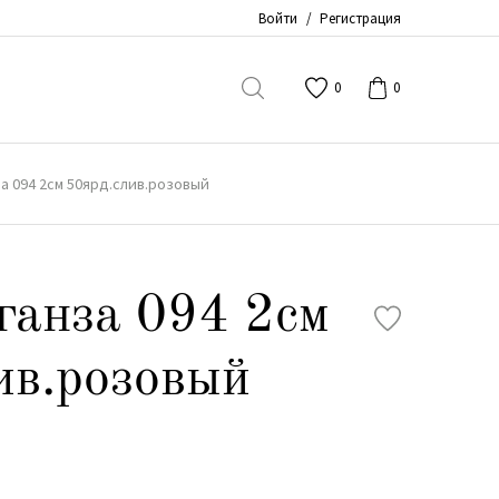
Войти
/
Регистрация
0
0
а 094 2см 50ярд.слив.розовый
ганза 094 2см
ив.розовый