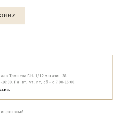
РЗИНУ
рала Трошева Г.Н. 1/12 магазин 38.
6:00. Пн, вт, чт, пт, сб - с 7:00-16:00.
ссии.
слив.розовый