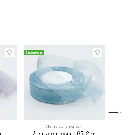
В наличии
В наличии
Лента органза 2см
м
Лента органза 187 2см
Лента о