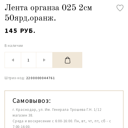
Лента органза 025 2см
50ярд.оранж.
145 РУБ.
В наличии
Штрих-код:
2200000044761
Самовывоз:
г. Краснодар, ул. Им. Генерала Трошева Г.Н. 1/12
магазин 38.
Среда и воскресение с 6:00-16:00. Пн, вт, чт, пт, сб - с
7:00-16:00.