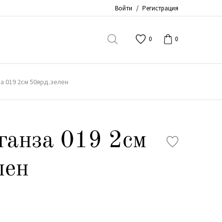
Войти
/
Регистрация
0
0
а 019 2см 50ярд.зелен
ганза 019 2см
лен