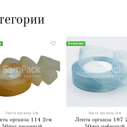
тегории
и
В наличии
Лента органза 2см
Лента органза 2см
нта органза 114 2см
Лента органза 187 
50ярд.песочный
50ярд.небесный