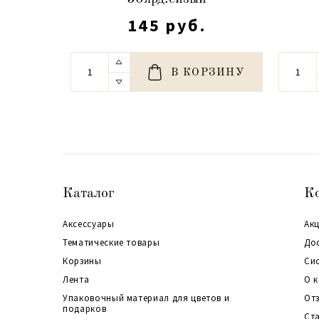
145 руб.
В КОРЗИНУ
Каталог
К
Аксессуары
Акц
Тематические товары
До
Корзины
Си
Лента
О 
Упаковочный материал для цветов и
От
подарков
Ст