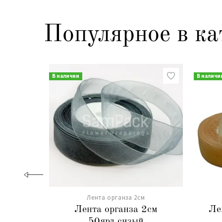
Популярное в ка
В наличии
В наличи
Лента органза 2см
Лента органза 2см
Ле
50ярд.сизый