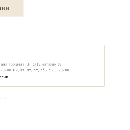
ЧИИ
рала Трошева Г.Н. 1/12 магазин 38.
6:00. Пн, вт, чт, пт, сб - с 7:00-16:00.
ссии.
елен