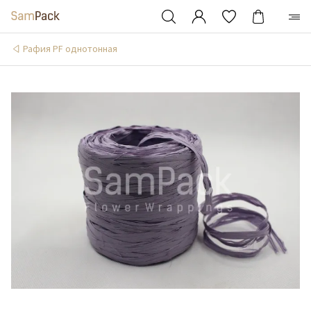
Рафия PF однотонная