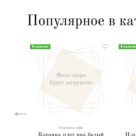
Популярное в ка
В наличии
В наличи
Корзины ива
Корзина плет.ива белый
Н-р