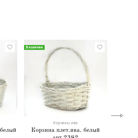
В наличии
В наличии
Корзины ива
 белый
Корзина плет.ива. белый
Корзина
арт.2382