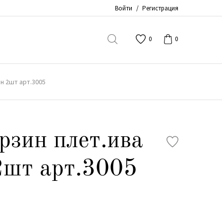
Войти
/
Регистрация
0
0
н 2шт арт.3005
рзин плет.ива
2шт арт.3005