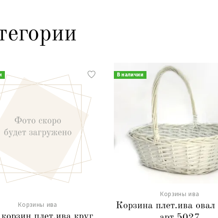
тегории
и
В наличии
Корзины ива
Корзины ива
Корзина плет.ива овал
 корзин плет.ива круг
арт.5027