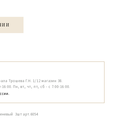
ЧИИ
рала Трошева Г.Н. 1/12 магазин 38.
6:00. Пн, вт, чт, пт, сб - с 7:00-16:00.
ссии.
реневый 3шт арт.6054