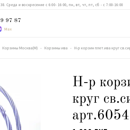
. Среда и воскресение с 6:00- 16:00, пн, вт, чт, пт, сб - с 7:00-16:00
9 97 87
Max
Корзины Москва(М)
Корзины ива
Н-р корзин плет.ива круг св.с
Н-р корз
круг св.
арт.6054