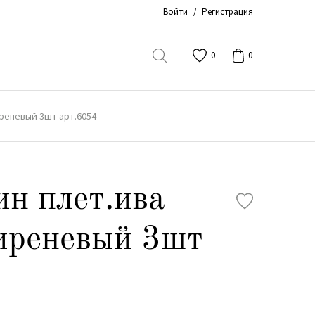
Войти
/
Регистрация
0
0
иреневый 3шт арт.6054
ин плет.ива
сиреневый 3шт