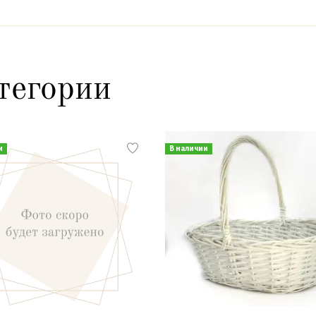
тегории
и
В наличии