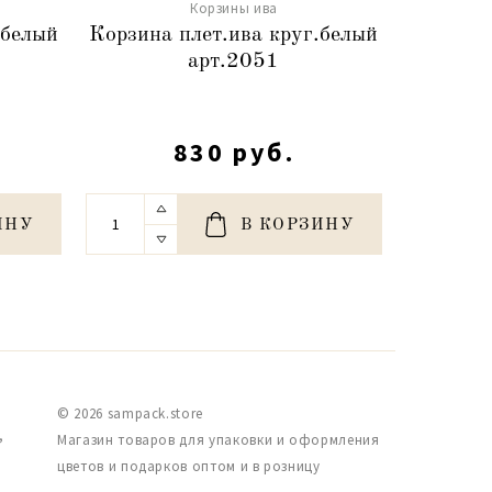
Корзины ива
 белый
Корзина плет.ива круг.белый
Корзи
арт.2051
830 руб.
ИНУ
В КОРЗИНУ
© 2026 sampack.store
,
Магазин товаров для упаковки и оформления
цветов и подарков оптом и в розницу