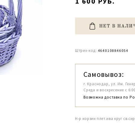
1 600 РУБ.
НЕТ В НАЛИ
Штрих-код:
4640108846054
Самовывоз:
г. Краснодар, ул. Им. Гене
Среда и воскресение с 6:00-1
Возможна доставка по Ро
Н-р корзин плет.ива круг св.си