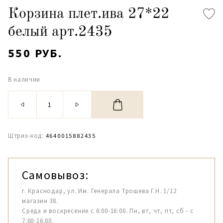
Корзина плет.ива 27*22
белый арт.2435
550 РУБ.
В наличии
Штрих-код:
4640015882435
Самовывоз:
г. Краснодар, ул. Им. Генерала Трошева Г.Н. 1/12
магазин 38.
Среда и воскресение с 6:00-16:00. Пн, вт, чт, пт, сб - с
7:00-16:00.