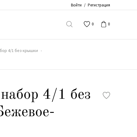
Войти
/
Регистрация
0
0
бор 4/1 без крышки
набор 4/1 без
Бежевое-