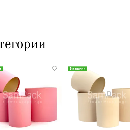
тегории
и
В наличии