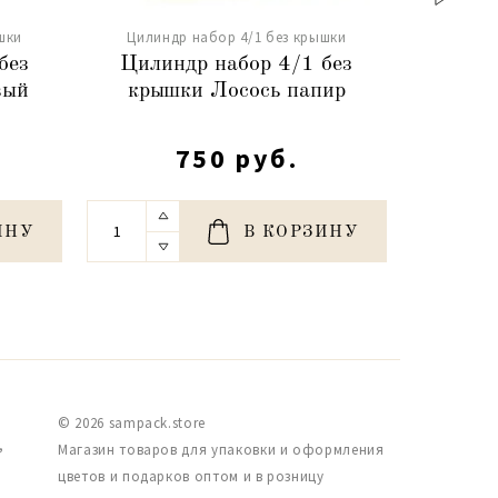
шки
Цилиндр набор 4/1 без крышки
Цилин
без
Цилиндр набор 4/1 без
Цили
вый
крышки Лосось папир
кры
750 руб.
ИНУ
В КОРЗИНУ
© 2026 sampack.store
,
Магазин товаров для упаковки и оформления
цветов и подарков оптом и в розницу