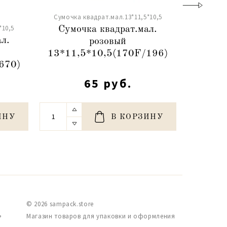
Сумочка квадрат.мал.13*11,5*10,5
Сумочка
*10,5
Сумочка квадрат.мал.
л.
розовый
квад
13*11,5*10,5(170F/196)
13*11
670)
65 руб.
ИНУ
В КОРЗИНУ
© 2026 sampack.store
,
Магазин товаров для упаковки и оформления