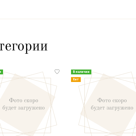
тегории
и
В наличии
Хит