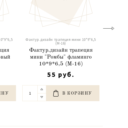
Фактур.ди
0*9*6,5
Фактур.дизайн трапеция мини 10*9*6,5
(М-16)
Факту
еция
Фактур.дизайн трапеция
мини
овый
мини "Ромбы" фламинго
сирене
10*9*6,5 (М-16)
55 руб.
ИНУ
В КОРЗИНУ