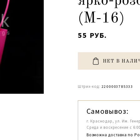
ярко-роз
(М-16)
55 РУБ.
НЕТ В НАЛИ
Штрих-код:
2200003785333
Самовывоз:
г. Краснодар, ул. Им. Гене
Среда и воскресение с 6:00-1
Возможна доставка по Ро