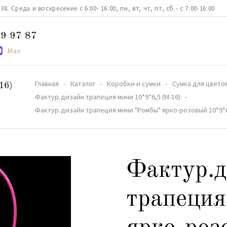
. Среда и воскресение с 6:00- 16:00, пн, вт, чт, пт, сб - с 7:00-16:00
9 97 87
Max
Главная
Каталог
Коробки и сумки
Сумка для цвето
16)
Фактур.дизайн трапеция мини 10*9*6,5 (М-16)
Фактур.дизайн трапеция мини "Ромбы" ярко-розовый 10*9*6,
Фактур.д
трапеция