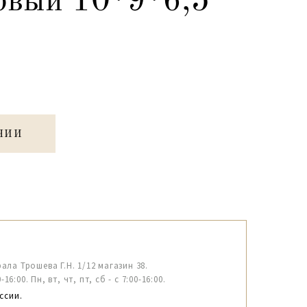
овый 10*9*6,5
ЧИИ
рала Трошева Г.Н. 1/12 магазин 38.
6:00. Пн, вт, чт, пт, сб - с 7:00-16:00.
ссии.