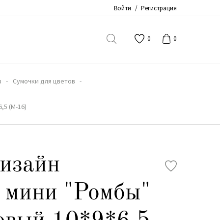
Войти
/
Регистрация
0
0
в
Сумочки для цветов
5 (М-16)
изайн
 мини "Ромбы"