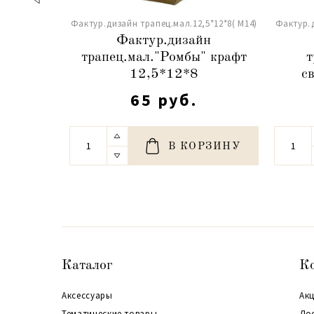
Фактур.дизайн трапец.мал.12,5*12*8( М14)
Фактур.д
Фактур.дизайн
трапец.мал."Ромбы" крафт
т
12,5*12*8
с
65 руб.
В КОРЗИНУ
Каталог
К
Аксессуары
Акц
Тематические товары
До