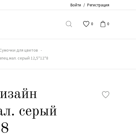
Войти
/
Регистрация
0
0
Сумочки для цветов
пец.мал. серый 12,5*12*8
изайн
ал. серый
*8