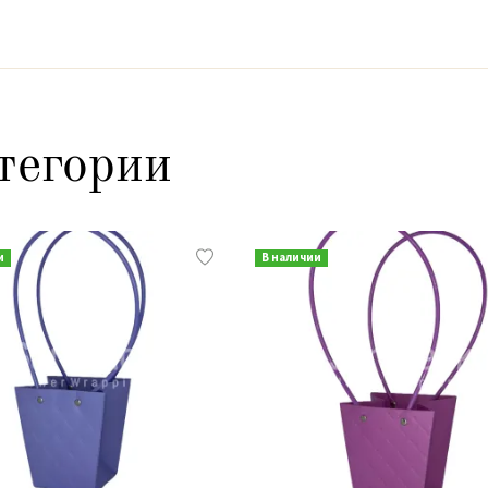
тегории
и
В наличии