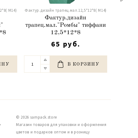
2*8( М14)
Фактур.дизайн трапец.мал.12,5*12*8( М14)
Фактур.диза
Фактур.дизайн
Ф
ы"
трапец.мал."Ромбы" тиффани
трапец.
*8
12,5*12*8
65 руб.
ИНУ
В КОРЗИНУ
© 2026 sampack.store
,
Магазин товаров для упаковки и оформления
цветов и подарков оптом и в розницу