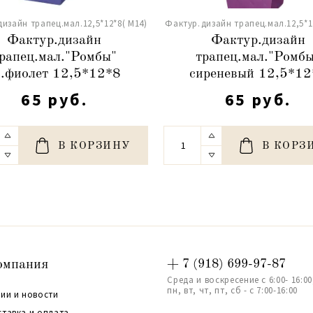
изайн трапец.мал.12,5*12*8( М14)
Фактур.дизайн трапец.мал.12,5*1
Фактур.дизайн
Фактур.дизайн
рапец.мал."Ромбы"
трапец.мал."Ромб
в.фиолет 12,5*12*8
сиреневый 12,5*12
65 руб.
65 руб.
В КОРЗИНУ
В КОРЗ
омпания
+ 7 (918) 699-97-87
Среда и воскресение с 6:00- 16:00
пн, вт, чт, пт, сб - с 7:00-16:00
ии и новости
ставка и оплата