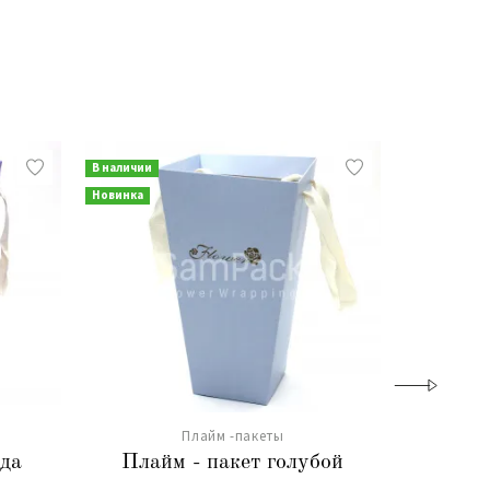
В наличии
В наличии
Новинка
Плайм -пакеты
нда
Плайм - пакет голубой
Пл