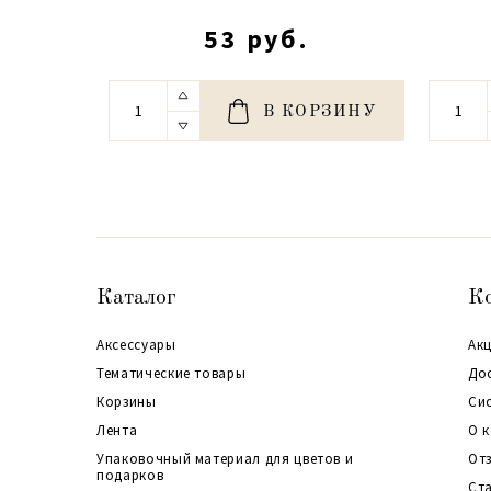
53 руб.
В КОРЗИНУ
Каталог
К
Аксессуары
Акц
Тематические товары
До
Корзины
Си
Лента
О 
Упаковочный материал для цветов и
От
подарков
Ст