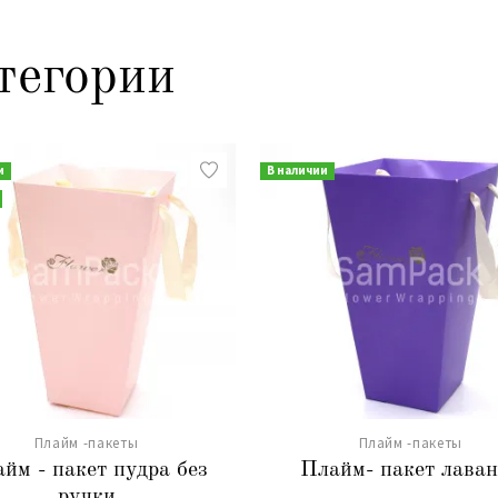
тегории
и
В наличии
Плайм -пакеты
Плайм -пакеты
йм - пакет пудра без
Плайм- пакет лава
ручки