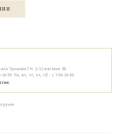
ЧИИ
рала Трошева Г.Н. 1/12 магазин 38.
6:00. Пн, вт, чт, пт, сб - с 7:00-16:00.
ссии.
з ручки