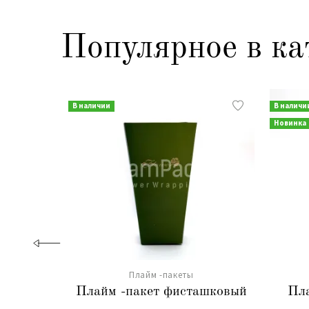
Популярное в ка
В наличии
В наличи
Новинка
Плайм -пакеты
Плайм -пакет фисташковый
Пла