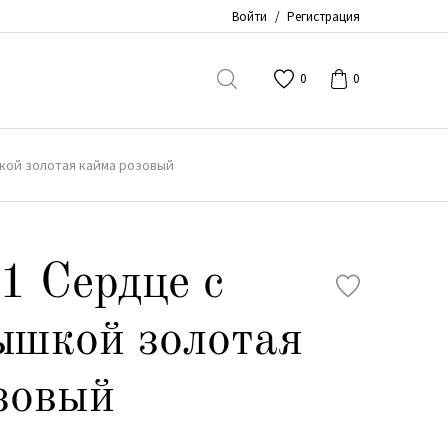
Войти
/
Регистрация
0
0
кой золотая кайма розовый
1 Сердце с
ышкой золотая
зовый