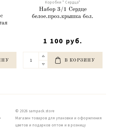
Коробки " Сердца"
Набор 3/1 Сердце
На
с
белое.проз.крышка бол.
белое
тая
й
1 100 руб.
ИНУ
В КОРЗИНУ
© 2026 sampack.store
,
Магазин товаров для упаковки и оформления
цветов и подарков оптом и в розницу