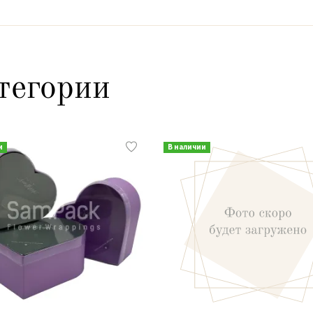
тегории
и
В наличии