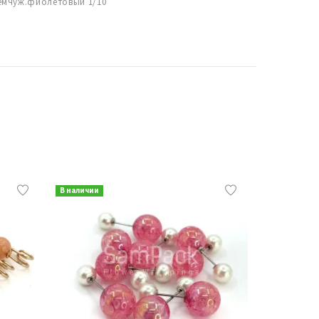
емчуж.фиолетовый 1/10
В наличии
В наличии