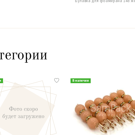
Булавка для фоамирана 14d ж
тегории
и
В наличии