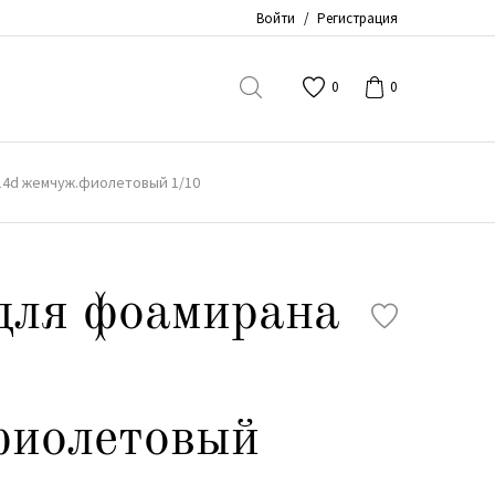
Войти
/
Регистрация
0
0
14d жемчуж.фиолетовый 1/10
для фоамирана
фиолетовый