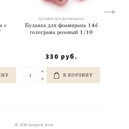
Булавки для фоамирана
Бу
а с
Булавка для фоамирана 14d
Була
"
голограма розовый 1/10
заст."Ф
с
330 руб.
ИНУ
В КОРЗИНУ
© 2026 sampack.store