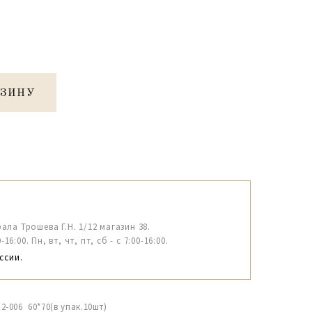
РЗИНУ
рала Трошева Г.Н. 1/12 магазин 38.
6:00. Пн, вт, чт, пт, сб - с 7:00-16:00.
ссии.
-006 60*70(в упак.10шт)