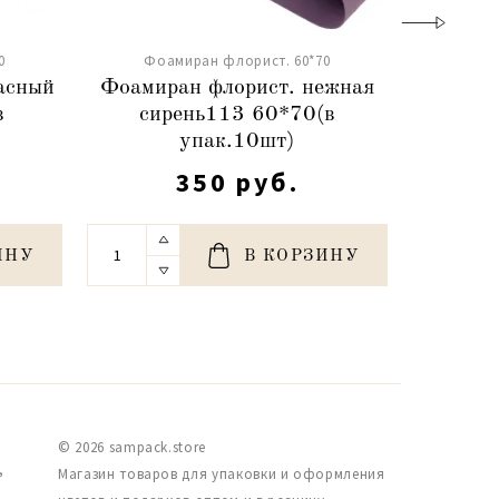
0
Фоамиран флорист. 60*70
Фоа
асный
Фоамиран флорист. нежная
Фоамира
в
сирень113 60*70(в
75 60*
упак.10шт)
350 руб.
ИНУ
В КОРЗИНУ
© 2026 sampack.store
,
Магазин товаров для упаковки и оформления