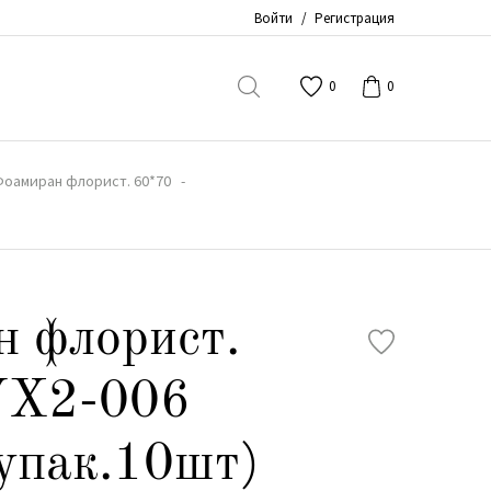
Войти
/
Регистрация
0
0
Фоамиран флорист. 60*70
 флорист.
YX2-006
упак.10шт)