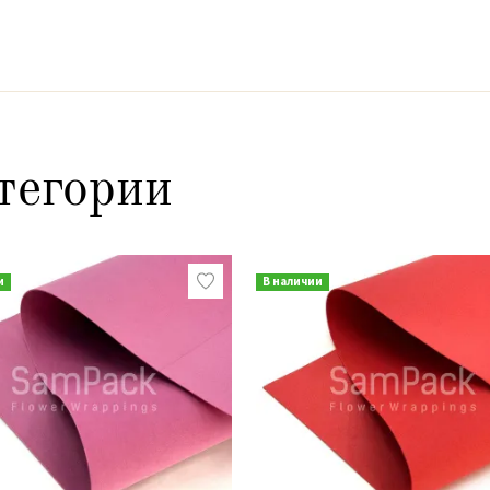
тегории
и
В наличии